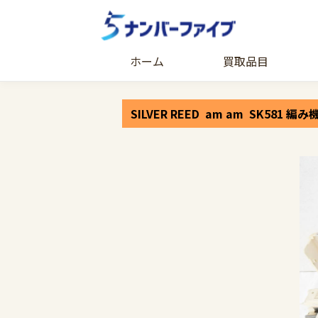
ホーム
買取品目
SILVER REED am am SK581 