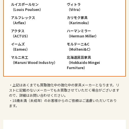
ルイスポールセン
ヴィトラ
（Louis Poulsen）
（Vitra）
アルフレックス
カリモク家具
（Arflex）
（Karimoku）
アクタス
ハーマンミラー
（ACTUS）
（Herman Miller）
イームズ
モルテーニ&C
（Eames）
（Molteni&C）
マルニ木工
北海道民芸家具
（Maruni Wood Industry）
（Hokkaido Mingei
Furniture）
・上記はあくまでも買取強化中の強化中の家具メーカーとなります。リ
ストに記載のないメーカーでもお買取させていただく場合がございます
ので、詳細はお問い合わせください。
・18歳未満（未成年）のお客様からのご依頼はご遠慮いただいており
ます。